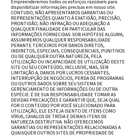
Empreenderemos todos os esforços razoáveis para
disponibilizar informações precisas em nosso site.
CONTUDO, NÃO APRESENTAMOS GARANTIAS OU
REPRESENTAÇÕES QUANTO À EXATIDÃO, PRECISÃO,
PRONTIDÃO, NÃO INFRAÇÃO OU ADEQUAÇÃO A
QUALQUER FINALIDADE EM PARTICULAR DAS
INFORMAÇÕES FORNECIDAS. SOB HIPÓTESE ALGUMA,
ASSUMIREMOS QUALQUER RESPONSABILIDADE
PERANTE TERCEIROS POR DANOS DIRETOS,
INDIRETOS, ESPECIAIS, CONSEQUENCIAIS, PUNITIVOS
OU DE QUALQUER OUTRA NATUREZA, PELA
UTILIZAÇÃO OU INCAPACIDADE DE UTILIZAÇÃO DESTE
SITE OU SEU CONTEÚDO, INCLUSIVE, MAS, SEM
LIMITAÇÃO A, DANOS POR LUCROS CESSANTES,
INTERRUPÇÃO DE NEGÓCIOS, PERDA DE PROGRAMAS
OU OUTROS DADOS SOBRE SEU SISTEMA DE
GERENCIAMENTO DE INFORMAÇÕES OU DE OUTRA
ESPÉCIE. É DE SUA RESPONSABILIDADE TOMAR AS
DEVIDAS PRECAUÇÕES E GARANTIR QUE, SEJA QUAL
FOR O CONTEÚDO POR VOCÊ SELECIONADO PARA
UTILIZAÇÃO, ELE ESTEJA ISENTO DE ITENS COMO
VÍRUS, CAVALOS DE TRÓIA E DEMAIS ITENS DE
NATUREZA DESTRUTIVA. NÃO OFERECEMOS
GARANTIAS OU REPRESENTAÇÕES RELACIONADAS A
QUAISQUER OUTROS SITES DE PROPRIEDADE DE