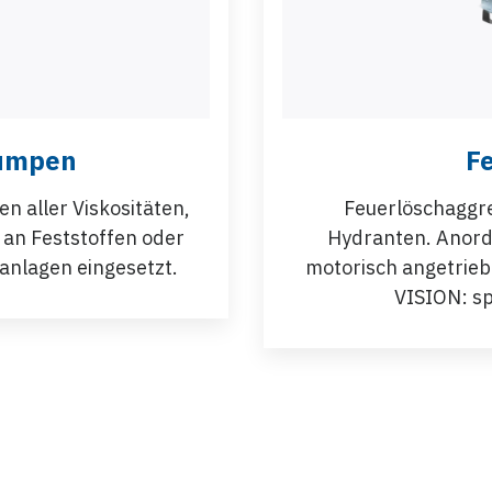
umpen
F
 aller Viskositäten,
Feuerlöschaggre
l an Feststoffen oder
Hydranten. Anordn
eanlagen eingesetzt.
motorisch angetrie
VISION: s