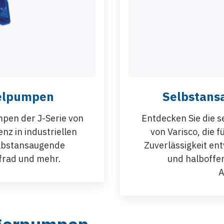
selpumpen
Selbstan
pen der J-Serie von
Entdecken Sie die 
enz in industriellen
von Varisco, die 
lbstansaugende
Zuverlässigkeit en
frad und mehr.
und halboffen
A