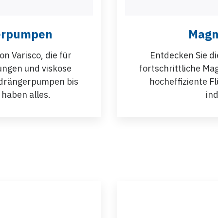
erpumpen
Magn
n Varisco, die für
Entdecken Sie d
ngen und viskose
fortschrittliche M
erdrängerpumpen bis
hocheffiziente F
haben alles.
in