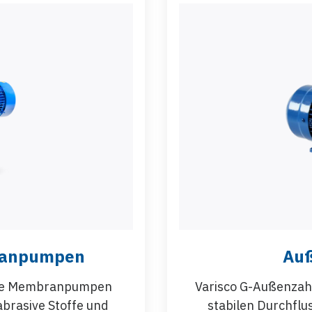
ranpumpen
Au
nde Membranpumpen
Varisco G-Außenzah
 abrasive Stoffe und
stabilen Durchflu