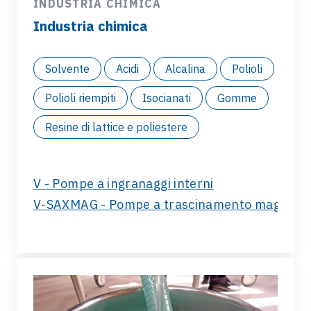
INDUSTRIA CHIMICA
Industria chimica
Solvente
Acidi
Alcalina
Polioli
Polioli riempiti
Isocianati
Gomme
Resine di lattice e poliestere
V - Pompe a ingranaggi interni
V-SAXMAG - Pompe a trascinamento magnetic