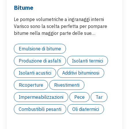
Bitume
Le pompe volumetriche a ingranaggi interni
Varisco sono la scelta perfetta per pompare
bitume nella maggior parte delle sue
furmolazioni e miscele grazie alle loro
caratteristiche meccaniche e costruttive e per la
Emulsione di bitume
loro elasticità nel gestire viscosità e abrasività
variabili
Produzione di asfalti
Isolanti termici
Isolanti acustici
Additivi bituminosi
Ricoperture
Rivestimenti
Impermeabilizzazioni
Pece
Tar
Combustibili pesanti
Oli diatermici