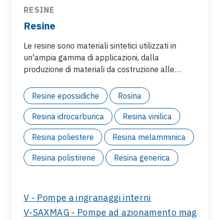
RESINE
Resine
Le resine sono materiali sintetici utilizzati in
un'ampia gamma di applicazioni, dalla
produzione di materiali da costruzione alle
vernici, dagli adesivi e dai prodotti di imballaggio
alle gomme, con campi di applicazione e
Resine epossidiche
Rosina
produzione ampiamente diversi e diffusi:
Resina idrocarburica
Resina vinilica
Resina poliestere
Resina melamminica
Resina polistirene
Resina generica
V - Pompe a ingranaggi interni
V-SAXMAG - Pompe ad azionamento magnetic