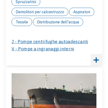
trasferimento come:
Spruzzatrici
Demolitori per calcestruzzo
Aspiratori
Tessile
Distribuzione dell'acqua
J - Pompe centrifughe autoadescanti
V - Pompe a ingranaggi interni