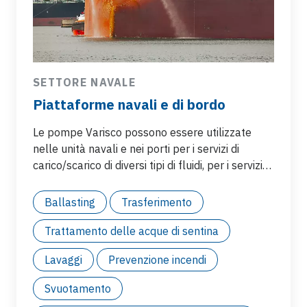
SETTORE NAVALE
Piattaforme navali e di bordo
Le pompe Varisco possono essere utilizzate
nelle unità navali e nei porti per i servizi di
carico/scarico di diversi tipi di fluidi, per i servizi
generali a bordo della nave e per gestire acque
di zavorra. Applicazioni più comuni:
Ballasting
Trasferimento
Trattamento delle acque di sentina
Lavaggi
Prevenzione incendi
Svuotamento