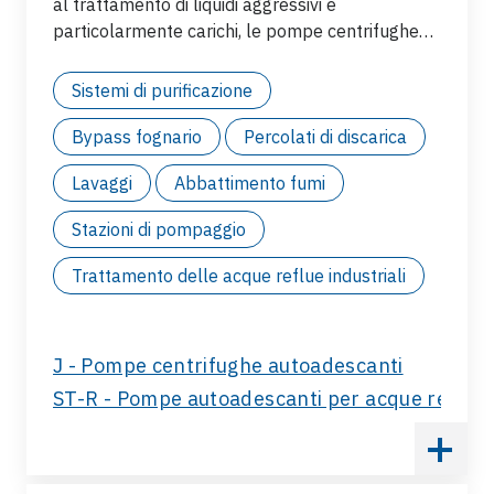
al trattamento di liquidi aggressivi e
particolarmente carichi, le pompe centrifughe
autoadescanti Varisco sono la soluzione ideale
grazie al design dei materiali resistenti
Sistemi di purificazione
all'aggressione chimica delle sostanze
contenute e alla possibilità di pompare fluidi
Bypass fognario
Percolati di discarica
con solidi in sospensione:
Lavaggi
Abbattimento fumi
Stazioni di pompaggio
Trattamento delle acque reflue industriali
J - Pompe centrifughe autoadescanti
ST-R - Pompe autoadescanti per acque reflue