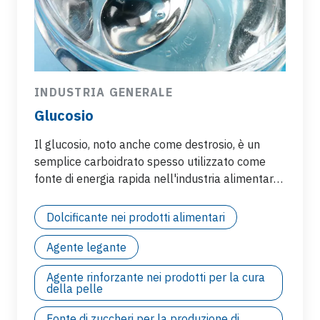
INDUSTRIA GENERALE
Glucosio
Il glucosio, noto anche come destrosio, è un
semplice carboidrato spesso utilizzato come
fonte di energia rapida nell'industria alimentare
e farmaceutica. Grazie al loro design per utilizzi
gravosi per fluidi viscosi e molto viscosi, le
Dolcificante nei prodotti alimentari
pompe a ingranaggi interni della serie V sono
particolarmente adatte per la movimentazione
Agente legante
del glucosio. Ingrediente versatile, il glucosio
Agente rinforzante nei prodotti per la cura
viene utilizzato in molti processi industriali come:
della pelle
Fonte di zuccheri per la produzione di