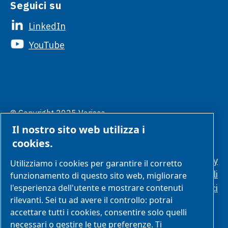
Seguici su
LinkedIn
YouTube
© Copyright 2025 Varisco.
Gestione
Tutti i diritti sono riservati.
Il nostro sito web utilizza i
preferenze
cookies
cookies.
Politica sulla privacy
Utilizziamo i cookies per garantire il corretto
Condizioni generali
funzionamento di questo sito web, migliorare
l'esperienza dell'utente e mostrare contenuti
Standard etici
rilevanti. Sei tu ad avere il controllo: potrai
accettare tutti i cookies, consentire solo quelli
necessari o gestire le tue preferenze. Ti