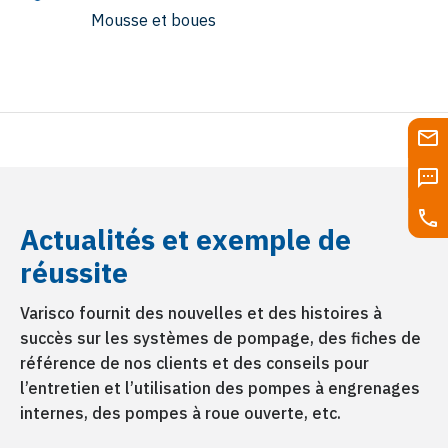
Mousse et boues
P. E. T. Lavage et recyclage
Les pompes Varisco avec moteur électrique
Actualités et exemple de
peuvent être utilisées dans le cycle de
recyclage du PET pour traiter les liquides de
réussite
lavage des déchets plastiques à recycler
Varisco fournit des nouvelles et des histoires à
succès sur les systèmes de pompage, des fiches de
référence de nos clients et des conseils pour
l’entretien et l’utilisation des pompes à engrenages
internes, des pompes à roue ouverte, etc.