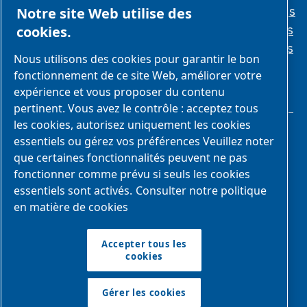
confidentialité
Conditions
Notre site Web utilise des
générales
Normes
cookies.
éthiques
Nous utilisons des cookies pour garantir le bon
fonctionnement de ce site Web, améliorer votre
expérience et vous proposer du contenu
pertinent. Vous avez le contrôle : acceptez tous
les cookies, autorisez uniquement les cookies
essentiels ou gérez vos préférences Veuillez noter
que certaines fonctionnalités peuvent ne pas
fonctionner comme prévu si seuls les cookies
essentiels sont activés.
Consulter notre politique
Nous faisons partie du groupe Atlas
en matière de cookies
Copco
Atlas Copco Group possède une longue tradition de
Accepter tous les
développement de produits, de services et de solutions
cookies
innovants qui sont essentiels au succès de ses clients.
Découvrez comment le groupe Atlas Copco met en œuvre
Gérer les cookies
une technologie qui transforme l'avenir.
Visitez le site Web