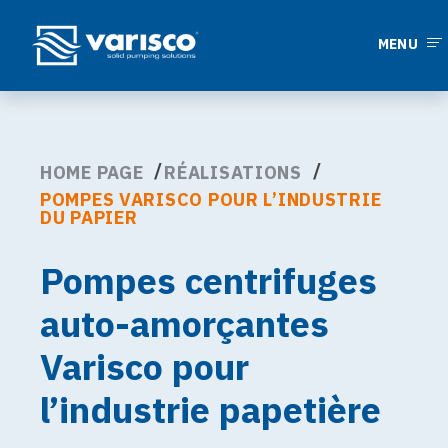
MENU
HOME PAGE
RÉALISATIONS
POMPES VARISCO POUR L’INDUSTRIE
DU PAPIER
Pompes centrifuges
auto-amorçantes
Varisco pour
l’industrie papetière