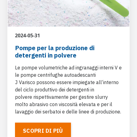
Tessile
2024-05-31
Addizione di coloranti, candeggianti, fissativi;
Pompe per la produzione di
bagni esausti e fanghi tessili; resine e ausiliari
detergenti in polvere
di finissaggio.
Le pompe volumetriche ad ingranaggi interni V e
le pompe centrifughe autoadescanti
J Varisco possono essere impiegate all’interno
del ciclo produttivo dei detergenti in
polvere rispettivamente per gestire slurry
Industria zootecnica
molto abrasivo con viscosità elevata e per il
lavaggio dei serbatoi e delle linee di produzione.
Reflui grassi e acque di lavaggio; sangue e
sottoprodotti animali; mangimi e misture;
addizione detergenti e disinfettanti; serbatoi
SCOPRI DI PIÙ
fanghi.