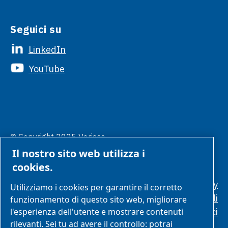
Seguici su
LinkedIn
YouTube
© Copyright 2025 Varisco.
Gestione
Tutti i diritti sono riservati.
Il nostro sito web utilizza i
preferenze
cookies
cookies.
Politica sulla privacy
Utilizziamo i cookies per garantire il corretto
Condizioni generali
funzionamento di questo sito web, migliorare
Standard etici
l'esperienza dell'utente e mostrare contenuti
rilevanti. Sei tu ad avere il controllo: potrai