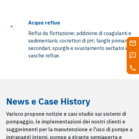
Acque reflue
Reflui da flottazione; addizione di coagulanti e
sedimentanti, correttori di pH; fanghi primari e
secondari; spurghi e svuotamento serbatoi e
vasche reflue.
News e Case History
Industria navale
Varisco propone notizie e casi studio sui sistemi di
Prosciugamento sentina, evacuazione liquami,
strippaggio e pulizia serbatoi.
pompaggio, le implementazioni dei nostri clienti e
suggerimenti per la manutenzione e l'uso di pompe a
ingranaggi interni, pompe a girante semiaperta e