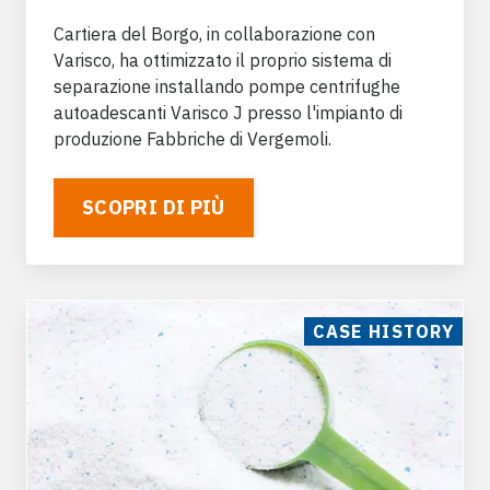
Cartiera del Borgo, in collaborazione con
Varisco, ha ottimizzato il proprio sistema di
separazione installando pompe centrifughe
autoadescanti Varisco J presso l'impianto di
Taglio water jet (taglio ad acqua):
produzione Fabbriche di Vergemoli.
Trasferimento reflui e acque di lavaggio;
ricircolo e svuotamento serbatoi fanghi.
SCOPRI DI PIÙ
CASE HISTORY
Marmo e ceramica
Fanghi abrasivi e slurry minerali; smalti,
impasti; resine, additivi e pigmenti.