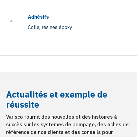
Adhésifs
Colle, résines époxy
Peinture et encres
Encre d’impression, laques, revêtements,
Actualités et exemple de
peinture automobile, additifs
réussite
Varisco fournit des nouvelles et des histoires à
succès sur les systèmes de pompage, des fiches de
référence de nos clients et des conseils pour