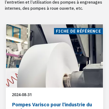
Produits pétroliers
l’entretien et l’utilisation des pompes à engrenages
internes, des pompes à roue ouverte, etc.
Diesel, fioul, huile de lubrification, additifs et
pétrole brut
FICHE DE RÉFÉRENCE
Savons et produits de nettoyage
Tensioactifs, produits de nettoyage liquides,
produits d’hygiène personnelle
2024-08-31
Pompes Varisco pour l’industrie du
Industrie chimique