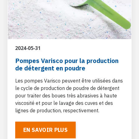
Résines
Les résines sont des matériaux synthétiques
utilisés dans une large gamme d’applications,
de la production de matériaux de construction
aux peintures, en passant par les adhésifs et
2024-05-31
les produits d’emballage jusqu’aux
caoutchoucs.
Pompes Varisco pour la production
de détergent en poudre
Les pompes Varisco peuvent être utilisées dans
le cycle de production de poudre de détergent
pour traiter des boues très abrasives à haute
viscosité et pour le lavage des cuves et des
lignes de production, respectivement.
EN SAVOIR PLUS