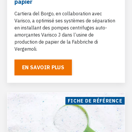
papier
Solvants, acides, alcalis, polyols, polyols
remplis, isocyanates, caoutchoucs, latex et
Cartiera del Borgo, en collaboration avec
résines de polyester
Varisco, a optimisé ses systèmes de séparation
en installant des pompes centrifuges auto-
amorçantes Varisco J dans l’usine de
production de papier de la Fabbriche di
Vergemoli.
Glucose
EN SAVOIR PLUS
Le glucose, également appelé dextrose, est un
glucide simple souvent utilisé comme source
d’énergie rapide dans l’industrie alimentaire et
la médecine.
FICHE DE RÉFÉRENCE