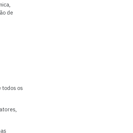
mica,
ção de
e todos os
atores,
nas