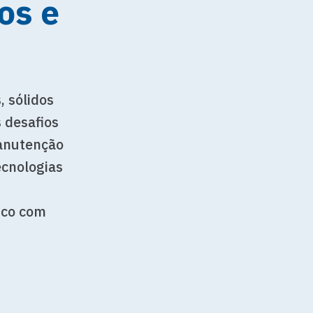
os e
, sólidos
 desafios
manutenção
ecnologias
sco com