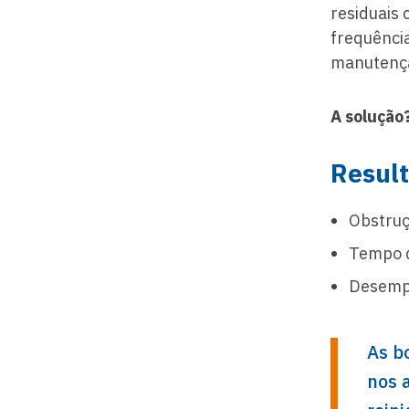
residuais
frequênci
manutençã
A solução
Result
Obstruç
Tempo 
Desempe
As b
nos 