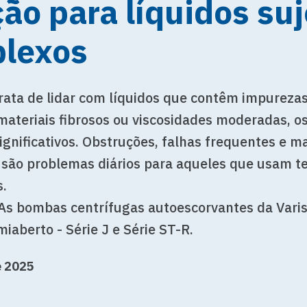
ão para líquidos suj
lexos
rata de lidar com líquidos que contêm impurezas
ateriais fibrosos ou viscosidades moderadas, os
ignificativos. Obstruções, falhas frequentes e 
 são problemas diários para aqueles que usam t
.
As bombas centrífugas autoescorvantes da Vari
miaberto -
Série J
e
Série ST-R
.
e 2025