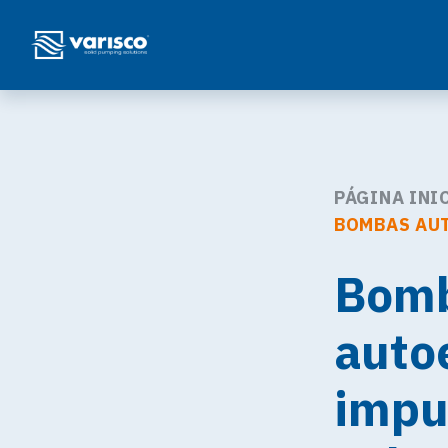
PÁGINA INI
BOMBAS AUT
Bomb
auto
impu