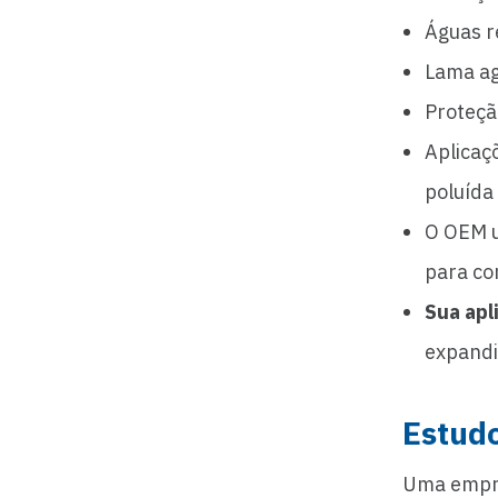
Águas re
Lama ag
Proteçã
Aplicaç
poluída
O OEM u
para con
Sua apl
expandir
Estud
Uma empre