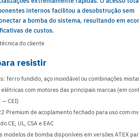
icializações extremamente rápidas. O acesso tota
onentes internos facilitou a desobstrução sem
onectar a bomba do sistema, resultando em eco
ficativas de custos.
técnica do cliente
para resistir
is: ferro fundido, aço inoxidável ou combinações mista
 elétricas com motores das principais marcas (em co
 — CEI)
 Premium de acoplamento fechado para uso com inv
ado CE, UL, CSA e EAC
s modelos de bomba disponíveis em versões ATEX pa