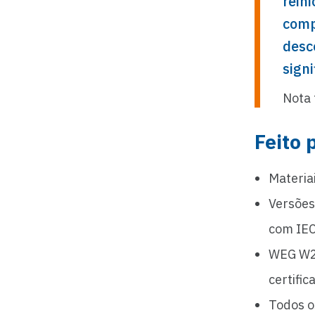
rein
comp
desc
signi
Nota 
Feito 
Materia
Versões
com IEC
WEG W22
certific
Todos o