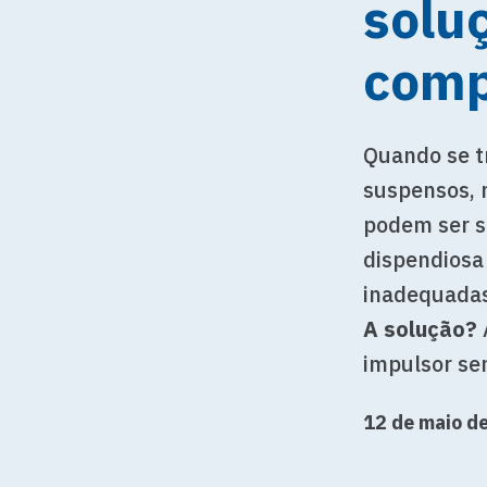
soluç
comp
Quando se t
suspensos, m
podem ser s
dispendiosa
inadequadas
A solução?
impulsor se
12 de maio d