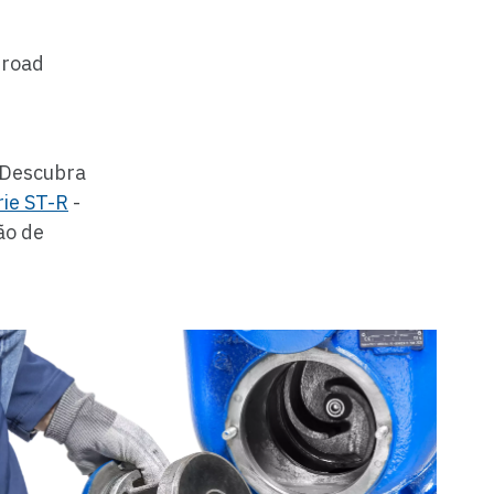
-road
. Descubra
rie ST-R
-
ão de