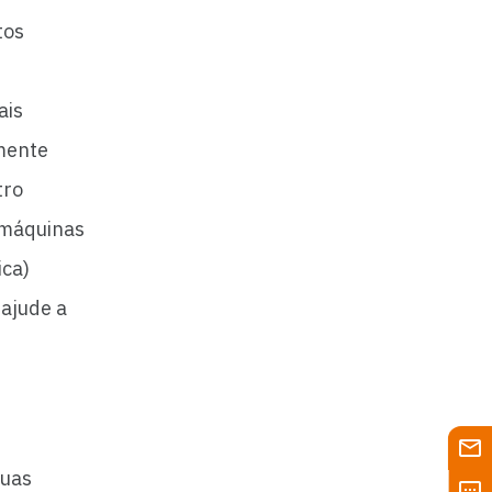
tos
ais
amente
tro
 máquinas
ica)
 ajude a
guas