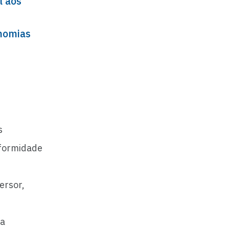
l aos
nomias
s
nformidade
ersor,
ra