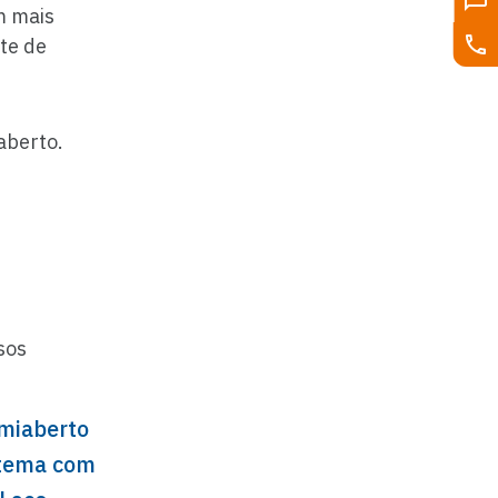
m mais
te de
aberto.
sos
miaberto
stema com