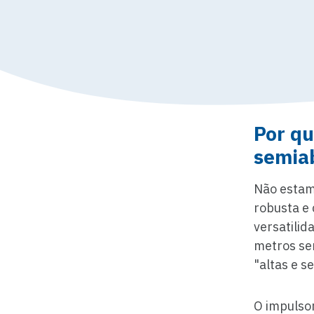
Por q
semia
Não estam
robusta e 
versatili
metros se
"altas e s
O impulso