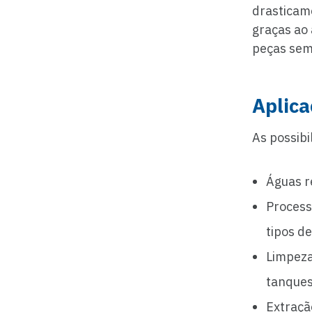
drasticam
graças ao 
peças sem
Aplic
As possibi
Águas re
Process
tipos d
Limpeza
tanques
Extraçã