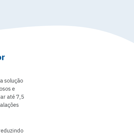
or
a solução
osos e
ar até 7,5
talações
reduzindo