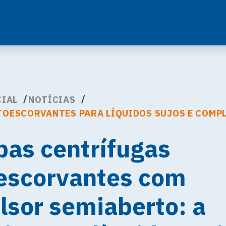
CIAL
NOTÍCIAS
OESCORVANTES PARA LÍQUIDOS SUJOS E COMP
as centrífugas
escorvantes com
lsor semiaberto: a