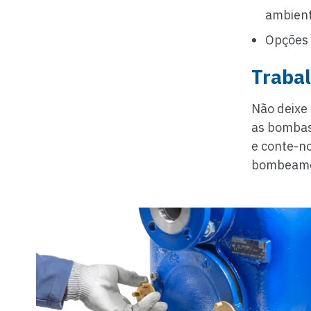
ambient
Opções 
Trabal
Não deixe 
as bombas
e conte-no
bombeamen