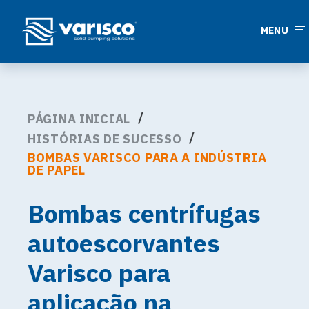
MENU
PÁGINA INICIAL
HISTÓRIAS DE SUCESSO
BOMBAS VARISCO PARA A INDÚSTRIA
DE PAPEL
Bombas centrífugas
autoescorvantes
Varisco para
aplicação na