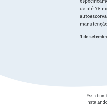
especificam
de até 76 m
autoescorvan
manutenção
1 de setembr
Essa bomb
instalando