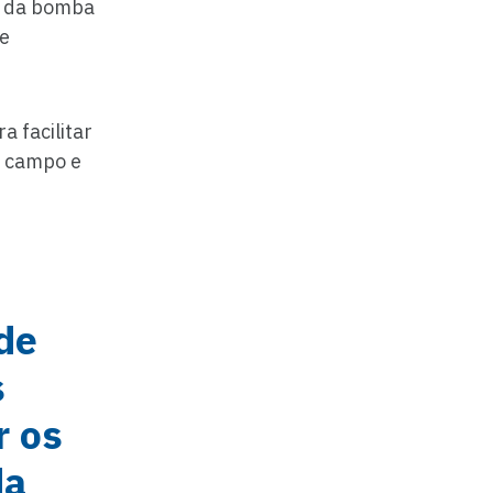
e da bomba
e
 facilitar
o campo e
de
s
r os
da