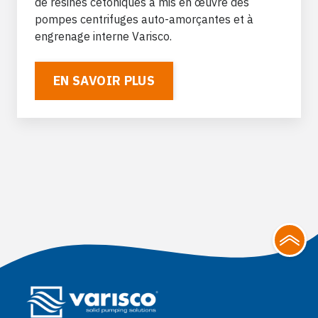
de résines cétoniques a mis en œuvre des
pompes centrifuges auto-amorçantes et à
engrenage interne Varisco.
EN SAVOIR PLUS