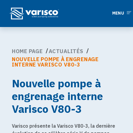
MENU
HOME PAGE
ACTUALITÉS
NOUVELLE POMPE À ENGRENAGE
INTERNE VARISCO V80-3
Nouvelle pompe à
engrenage interne
Varisco V80-3
Varisco présente la Varisco V80-3, la dernière