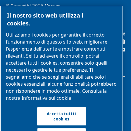
© Copyright 2025 Varisco.
Gestione
Tutti i diritti sono riservati.
Il nostro sito web utilizza i
preferenze
cookies
cookies.
Politica sulla privacy
Utilizziamo i cookies per garantire il corretto
Condizioni generali
funzionamento di questo sito web, migliorare
l'esperienza dell'utente e mostrare contenuti
Standard etici
rilevanti. Sei tu ad avere il controllo: potrai
accettare tutti i cookies, consentire solo quelli
necessari o gestire le tue preferenze. Ti
segnaliamo che se sceglierai di abilitare solo i
cookies essenziali, alcune funzionalità potrebbero
non rispondere in modo ottimale.
Consulta la
nostra Informativa sui cookie
Parte di Atlas Copco Group
Accetta tutti i
cookies
Atlas Copco Group ha una lunga tradizione nello sviluppo di
prodotti, servizi e soluzioni innovative che sono la chiave del