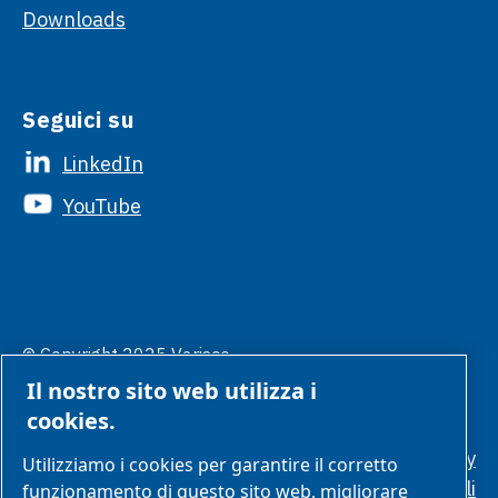
Downloads
Seguici su
LinkedIn
YouTube
© Copyright 2025 Varisco.
Gestione
Tutti i diritti sono riservati.
Il nostro sito web utilizza i
preferenze
cookies
cookies.
Politica sulla privacy
Utilizziamo i cookies per garantire il corretto
Condizioni generali
funzionamento di questo sito web, migliorare