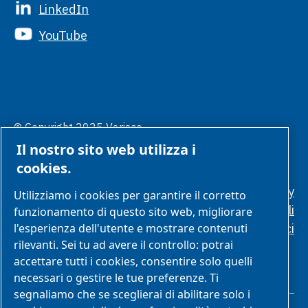
LinkedIn
YouTube
© Copyright 2025 Varisco.
Gestione
Tutti i diritti sono riservati.
Il nostro sito web utilizza i
preferenze
cookies
cookies.
Politica sulla privacy
Utilizziamo i cookies per garantire il corretto
Condizioni generali
funzionamento di questo sito web, migliorare
Standard etici
l'esperienza dell'utente e mostrare contenuti
rilevanti. Sei tu ad avere il controllo: potrai
accettare tutti i cookies, consentire solo quelli
necessari o gestire le tue preferenze. Ti
segnaliamo che se sceglierai di abilitare solo i