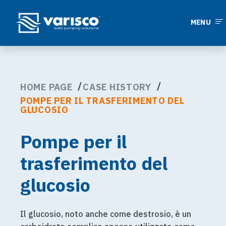
MENU
HOME PAGE
CASE HISTORY
POMPE PER IL TRASFERIMENTO DEL
GLUCOSIO
Pompe per il
trasferimento del
glucosio
Il glucosio, noto anche come destrosio, è un